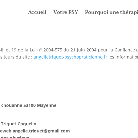
Accueil
Votre PSY
Pourquoi une thérapi
III et 19 de la Loi n° 2004-575 du 21 juin 2004 pour la Confiance 
siteurs du site :
angelietriquet-psychopraticienne.fr
les informatio
la chouanne 53100 Mayenne
 Triquet Coquelin
teweb.angelie.triquet@gmail.com
nne physique