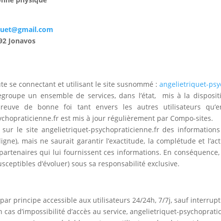
iquet@gmail.com
192 Jonavos
ute se connectant et utilisant le site susnommé :
angelietriquet-psy
egroupe un ensemble de services, dans l’état, mis à la dispositio
 preuve de bonne foi tant envers les autres utilisateurs qu’e
sychopraticienne.fr est mis à jour régulièrement par Compo-sites.
 sur le site angelietriquet-psychopraticienne.fr des information
gne), mais ne saurait garantir l’exactitude, la complétude et l’act
s partenaires qui lui fournissent ces informations. En conséquence, l
usceptibles d’évoluer) sous sa responsabilité exclusive.
 par principe accessible aux utilisateurs 24/24h, 7/7j, sauf interr
cas d’impossibilité d’accès au service, angelietriquet-psychoprati