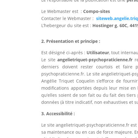
Le Webmaster est :
Compo-sites
Contacter le Webmaster :
siteweb.angelie.tr
L’hebergeur du site est :
Hostinger g. 60C, 44
2. Présentation et principe :
Est désigné ci-après :
Utilisateur
, tout interna
Le site
angelietriquet-psychopraticienne.fr
r
derniers doivent rester courtois et faire
psychopraticienne.fr. Le site angelietriquet-p
Angélie Triquet Coquelin s’efforce de fournir
modifications apportées depuis leur mise en li
qu’elles soient de son fait ou du fait des tier
données (à titre indicatif, non exhaustives et s
3. Accessibilité :
Le site angelietriquet-psychopraticienne.fr est
sa maintenance ou en cas de force majeure. En 