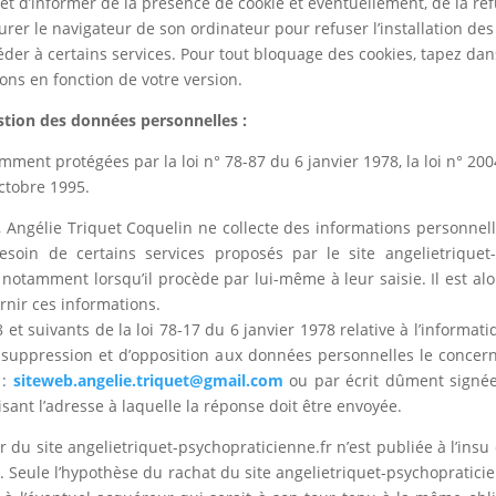
t d’informer de la présence de cookie et éventuellement, de la ref
igurer le navigateur de son ordinateur pour refuser l’installation des
ccéder à certains services. Pour tout bloquage des cookies, tapez d
tions en fonction de votre version.
estion des données personnelles :
ent protégées par la loi n° 78-87 du 6 janvier 1978, la loi n° 2004
ctobre 1995.
, Angélie Triquet Coquelin ne collecte des informations personnelles
esoin de certains services proposés par le site angelietriquet-p
otamment lorsqu’il procède par lui-même à leur saisie. Il est alors 
rnir ces informations.
 suivants de la loi 78-17 du 6 janvier 1978 relative à l’informatiqu
 de suppression et d’opposition aux données personnelles le concer
 :
siteweb.angelie.triquet@gmail.com
ou par écrit dûment signée
isant l’adresse à laquelle la réponse doit être envoyée.
 du site angelietriquet-psychopraticienne.fr n’est publiée à l’insu 
Seule l’hypothèse du rachat du site angelietriquet-psychopraticien